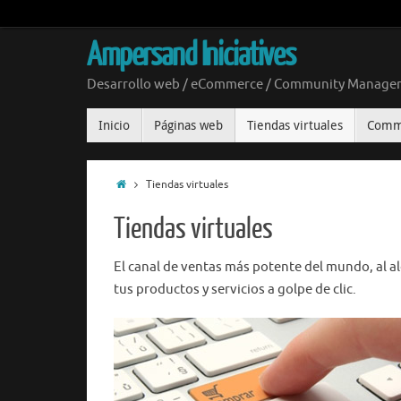
Ampersand Iniciatives
Desarrollo web / eCommerce / Community Manageme
Inicio
Páginas web
Tiendas virtuales
Comm
Tiendas virtuales
Tiendas virtuales
El canal de ventas más potente del mundo, al a
tus productos y servicios a golpe de clic.