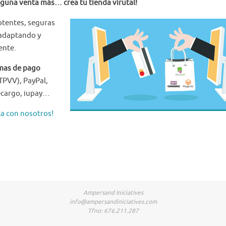
nguna venta más… crea tu tienda virutal!
tentes, seguras
 adaptando y
ente.
rmas de pago
(TPVV), PayPal,
ecargo, iupay…
a con nosotros!
Ampersand Iniciatives
info@ampersandiniciatives.com
Tfno: 676.211.287