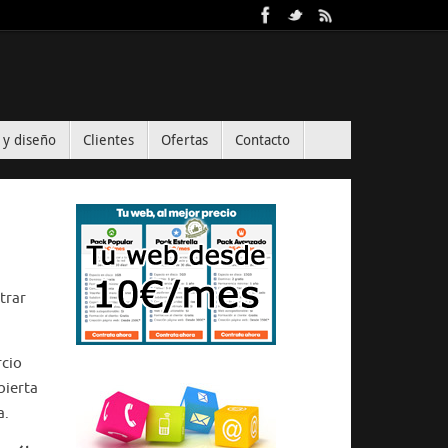
 y diseño
Clientes
Ofertas
Contacto
trar
rcio
bierta
a.