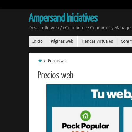
Ampersand Iniciatives
Desarrollo web / eCommerce / Community Manageme
Inicio
Páginas web
Tiendas virtuales
Comm
Precios web
Precios web