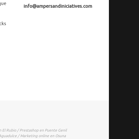
que
info@ampersandiniciatives.com
cks
n El Rubio / Prestashop en Puente Genil
 Aguadulce / Marketing online en Osuna