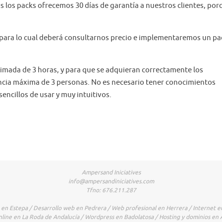
 los packs ofrecemos 30 días de garantía a nuestros clientes, por
 para lo cual deberá consultarnos precio e implementaremos un pa
imada de 3 horas, y para que se adquieran correctamente los
encia máxima de 3 personas. No es necesario tener conocimientos
encillos de usar y muy intuitivos.
Ampersand Iniciatives
info@ampersandiniciatives.com
Tfno: 676.211.287
en Estepa / Desarrollo web en Pedrera / Web profesional en Herrera / Internet e
 online en La Roda de Andalucía / Wordpress en Badolatosa / Hosting y dominios en